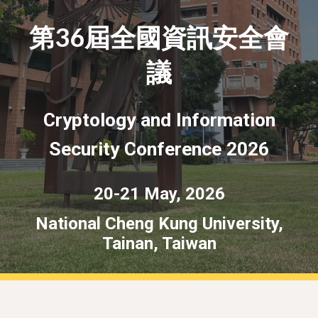
第36屆全國資訊安全會
議
Cryptology and Information
Security Conference 2026
2
0
-2
1
May, 202
6
National Cheng Kung University,
Tainan, Taiwan